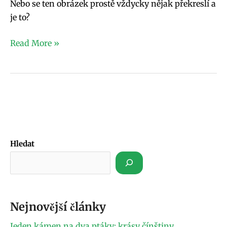
Nebo se ten obrázek prostě vždycky nějak překreslí a
je to?
Read More »
Hledat
Nejnovější články
Jeden kámen na dva ptáky: krásy čínštiny